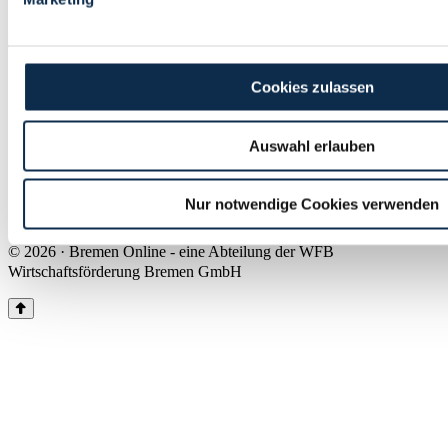
Land Bremen
Instagram
Pinterest
Facebook
Tiktok
Youtube
Impressum & Kontakt
Cookies zulassen
Barrierefreiheit
Produkte & Mediadaten
Presse
Auswahl erlauben
Über uns
Inhaltsübersicht
Nutzungsbedingungen
Nur notwendige Cookies verwenden
Datenschutz
© 2026 · Bremen Online - eine Abteilung der WFB
Wirtschaftsförderung Bremen GmbH