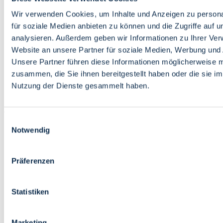
Bildung
Wirtschaft
Wir verwenden Cookies, um Inhalte und Anzeigen zu persona
Wissenschaft
für soziale Medien anbieten zu können und die Zugriffe auf 
Marktplatz
analysieren. Außerdem geben wir Informationen zu Ihrer Ve
Website an unsere Partner für soziale Medien, Werbung und 
Bremen barrierefrei
Login
Unsere Partner führen diese Informationen möglicherweise m
Leichte Sprache
zusammen, die Sie ihnen bereitgestellt haben oder die sie i
Zur Deutschen Gebärdensprache
Nutzung der Dienste gesammelt haben.
English
Einwilligungsauswahl
Notwendig
Präferenzen
Bremen barrierefrei
Login
Statistiken
Leichte Sprache
Zur Deutschen Gebärdensprache
English
Marketing