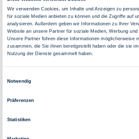
Bildung
Wirtschaft
Wir verwenden Cookies, um Inhalte und Anzeigen zu persona
Wissenschaft
für soziale Medien anbieten zu können und die Zugriffe auf 
Marktplatz
analysieren. Außerdem geben wir Informationen zu Ihrer Ve
Website an unsere Partner für soziale Medien, Werbung und 
Bremen barrierefrei
Login
Unsere Partner führen diese Informationen möglicherweise m
Leichte Sprache
zusammen, die Sie ihnen bereitgestellt haben oder die sie i
Zur Deutschen Gebärdensprache
Nutzung der Dienste gesammelt haben.
English
Einwilligungsauswahl
Notwendig
Präferenzen
Bremen barrierefrei
Login
Statistiken
Leichte Sprache
Zur Deutschen Gebärdensprache
English
Marketing