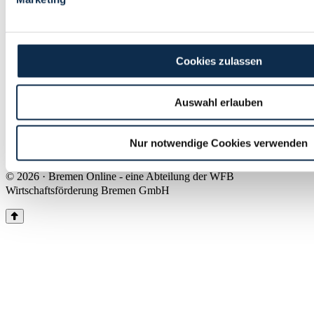
Land Bremen
Instagram
Pinterest
Facebook
Tiktok
Youtube
Impressum & Kontakt
Cookies zulassen
Barrierefreiheit
Produkte & Mediadaten
Presse
Auswahl erlauben
Über uns
Inhaltsübersicht
Nutzungsbedingungen
Nur notwendige Cookies verwenden
Datenschutz
© 2026 · Bremen Online - eine Abteilung der WFB
Wirtschaftsförderung Bremen GmbH