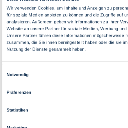
Bildung
Wirtschaft
Wir verwenden Cookies, um Inhalte und Anzeigen zu persona
Wissenschaft
für soziale Medien anbieten zu können und die Zugriffe auf 
Marktplatz
analysieren. Außerdem geben wir Informationen zu Ihrer Ve
Website an unsere Partner für soziale Medien, Werbung und 
Bremen barrierefrei
Login
Unsere Partner führen diese Informationen möglicherweise m
Leichte Sprache
zusammen, die Sie ihnen bereitgestellt haben oder die sie i
Zur Deutschen Gebärdensprache
Nutzung der Dienste gesammelt haben.
English
Einwilligungsauswahl
Notwendig
Präferenzen
Bremen barrierefrei
Login
Statistiken
Leichte Sprache
Zur Deutschen Gebärdensprache
English
Marketing