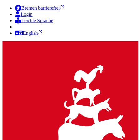
Bremen barrierefrei
Login
Leichte Sprache
Zur Deutschen Gebärdensprache
English