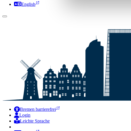
English
Bremen barrierefrei
Login
Leichte Sprache
Zur Deutschen Gebärdensprache