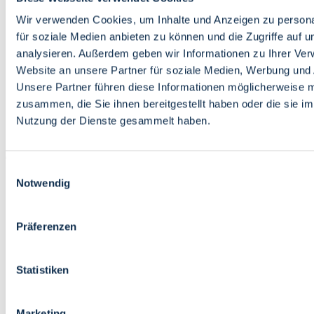
Bildung
Wirtschaft
Wir verwenden Cookies, um Inhalte und Anzeigen zu persona
Wissenschaft
für soziale Medien anbieten zu können und die Zugriffe auf 
Marktplatz
analysieren. Außerdem geben wir Informationen zu Ihrer Ve
Website an unsere Partner für soziale Medien, Werbung und 
Bremen barrierefrei
Login
Unsere Partner führen diese Informationen möglicherweise m
Leichte Sprache
zusammen, die Sie ihnen bereitgestellt haben oder die sie i
Zur Deutschen Gebärdensprache
Nutzung der Dienste gesammelt haben.
English
Einwilligungsauswahl
Notwendig
Präferenzen
Bremen barrierefrei
Login
Statistiken
Leichte Sprache
Zur Deutschen Gebärdensprache
English
Marketing