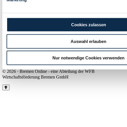
Land Bremen
Instagram
Pinterest
Facebook
Tiktok
Youtube
Impressum & Kontakt
Cookies zulassen
Barrierefreiheit
Produkte & Mediadaten
Presse
Auswahl erlauben
Über uns
Inhaltsübersicht
Nutzungsbedingungen
Nur notwendige Cookies verwenden
Datenschutz
© 2026 · Bremen Online - eine Abteilung der WFB
Wirtschaftsförderung Bremen GmbH