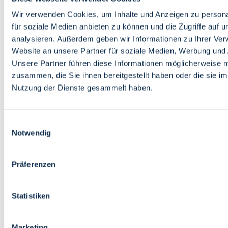
Bildung
Wirtschaft
Wir verwenden Cookies, um Inhalte und Anzeigen zu persona
Wissenschaft
für soziale Medien anbieten zu können und die Zugriffe auf 
Marktplatz
analysieren. Außerdem geben wir Informationen zu Ihrer Ve
Website an unsere Partner für soziale Medien, Werbung und 
Bremen barrierefrei
Login
Unsere Partner führen diese Informationen möglicherweise m
Leichte Sprache
zusammen, die Sie ihnen bereitgestellt haben oder die sie i
Zur Deutschen Gebärdensprache
Nutzung der Dienste gesammelt haben.
English
Einwilligungsauswahl
Notwendig
Präferenzen
Bremen barrierefrei
Login
Statistiken
Leichte Sprache
Zur Deutschen Gebärdensprache
English
Marketing