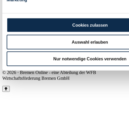
Land Bremen
Instagram
Pinterest
Facebook
Tiktok
Youtube
Impressum & Kontakt
Cookies zulassen
Barrierefreiheit
Produkte & Mediadaten
Presse
Auswahl erlauben
Über uns
Inhaltsübersicht
Nutzungsbedingungen
Nur notwendige Cookies verwenden
Datenschutz
© 2026 · Bremen Online - eine Abteilung der WFB
Wirtschaftsförderung Bremen GmbH