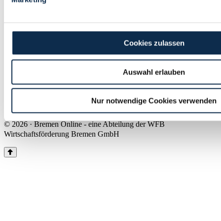
Land Bremen
Instagram
Pinterest
Facebook
Tiktok
Youtube
Impressum & Kontakt
Cookies zulassen
Barrierefreiheit
Produkte & Mediadaten
Presse
Auswahl erlauben
Über uns
Inhaltsübersicht
Nutzungsbedingungen
Nur notwendige Cookies verwenden
Datenschutz
© 2026 · Bremen Online - eine Abteilung der WFB
Wirtschaftsförderung Bremen GmbH