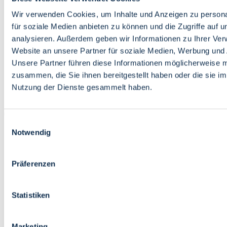
Bildung
Wirtschaft
Wir verwenden Cookies, um Inhalte und Anzeigen zu persona
Wissenschaft
für soziale Medien anbieten zu können und die Zugriffe auf 
Marktplatz
analysieren. Außerdem geben wir Informationen zu Ihrer Ve
Website an unsere Partner für soziale Medien, Werbung und 
Bremen barrierefrei
Login
Unsere Partner führen diese Informationen möglicherweise m
Leichte Sprache
zusammen, die Sie ihnen bereitgestellt haben oder die sie i
Zur Deutschen Gebärdensprache
Nutzung der Dienste gesammelt haben.
English
Einwilligungsauswahl
Notwendig
Präferenzen
Bremen barrierefrei
Login
Statistiken
Leichte Sprache
Zur Deutschen Gebärdensprache
English
Marketing