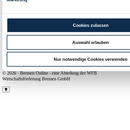
Land Bremen
Instagram
Pinterest
Facebook
Tiktok
Youtube
Impressum & Kontakt
Cookies zulassen
Barrierefreiheit
Produkte & Mediadaten
Presse
Auswahl erlauben
Über uns
Inhaltsübersicht
Nutzungsbedingungen
Nur notwendige Cookies verwenden
Datenschutz
© 2026 · Bremen Online - eine Abteilung der WFB
Wirtschaftsförderung Bremen GmbH