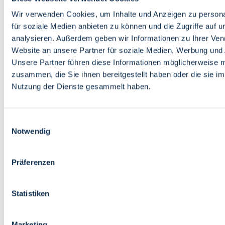
Bildung
Wirtschaft
Wir verwenden Cookies, um Inhalte und Anzeigen zu persona
Wissenschaft
für soziale Medien anbieten zu können und die Zugriffe auf 
Marktplatz
analysieren. Außerdem geben wir Informationen zu Ihrer Ve
Website an unsere Partner für soziale Medien, Werbung und 
Bremen barrierefrei
Login
Unsere Partner führen diese Informationen möglicherweise m
Leichte Sprache
zusammen, die Sie ihnen bereitgestellt haben oder die sie i
Zur Deutschen Gebärdensprache
Nutzung der Dienste gesammelt haben.
English
Einwilligungsauswahl
Notwendig
Präferenzen
Bremen barrierefrei
Login
Statistiken
Leichte Sprache
Zur Deutschen Gebärdensprache
English
Marketing