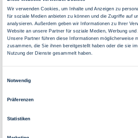
Bildung
Wirtschaft
Wir verwenden Cookies, um Inhalte und Anzeigen zu persona
Wissenschaft
für soziale Medien anbieten zu können und die Zugriffe auf 
Marktplatz
analysieren. Außerdem geben wir Informationen zu Ihrer Ve
Website an unsere Partner für soziale Medien, Werbung und 
Bremen barrierefrei
Login
Unsere Partner führen diese Informationen möglicherweise m
Leichte Sprache
zusammen, die Sie ihnen bereitgestellt haben oder die sie i
Zur Deutschen Gebärdensprache
Nutzung der Dienste gesammelt haben.
English
Einwilligungsauswahl
Notwendig
Präferenzen
Bremen barrierefrei
Login
Statistiken
Leichte Sprache
Zur Deutschen Gebärdensprache
English
Marketing