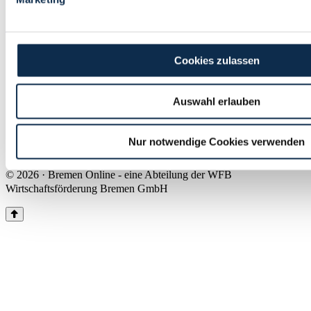
Land Bremen
Instagram
Pinterest
Facebook
Tiktok
Youtube
Impressum & Kontakt
Cookies zulassen
Barrierefreiheit
Produkte & Mediadaten
Presse
Auswahl erlauben
Über uns
Inhaltsübersicht
Nutzungsbedingungen
Nur notwendige Cookies verwenden
Datenschutz
© 2026 · Bremen Online - eine Abteilung der WFB
Wirtschaftsförderung Bremen GmbH