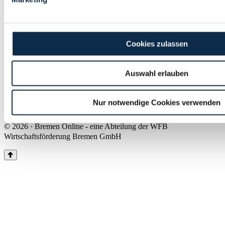
Land Bremen
Instagram
Pinterest
Facebook
Tiktok
Youtube
Impressum & Kontakt
Cookies zulassen
Barrierefreiheit
Produkte & Mediadaten
Presse
Auswahl erlauben
Über uns
Inhaltsübersicht
Nutzungsbedingungen
Nur notwendige Cookies verwenden
Datenschutz
© 2026 · Bremen Online - eine Abteilung der WFB
Wirtschaftsförderung Bremen GmbH