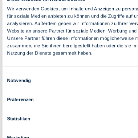
Bildung
Wirtschaft
Wir verwenden Cookies, um Inhalte und Anzeigen zu persona
Wissenschaft
für soziale Medien anbieten zu können und die Zugriffe auf 
Marktplatz
analysieren. Außerdem geben wir Informationen zu Ihrer Ve
Website an unsere Partner für soziale Medien, Werbung und 
Bremen barrierefrei
Login
Unsere Partner führen diese Informationen möglicherweise m
Leichte Sprache
zusammen, die Sie ihnen bereitgestellt haben oder die sie i
Zur Deutschen Gebärdensprache
Nutzung der Dienste gesammelt haben.
English
Einwilligungsauswahl
Notwendig
Präferenzen
Bremen barrierefrei
Login
Statistiken
Leichte Sprache
Zur Deutschen Gebärdensprache
English
Marketing