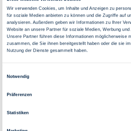
Bildung
Wirtschaft
Wir verwenden Cookies, um Inhalte und Anzeigen zu persona
Wissenschaft
für soziale Medien anbieten zu können und die Zugriffe auf 
Marktplatz
analysieren. Außerdem geben wir Informationen zu Ihrer Ve
Website an unsere Partner für soziale Medien, Werbung und 
Bremen barrierefrei
Login
Unsere Partner führen diese Informationen möglicherweise m
Leichte Sprache
zusammen, die Sie ihnen bereitgestellt haben oder die sie i
Zur Deutschen Gebärdensprache
Nutzung der Dienste gesammelt haben.
English
Einwilligungsauswahl
Notwendig
Präferenzen
Bremen barrierefrei
Login
Statistiken
Leichte Sprache
Zur Deutschen Gebärdensprache
English
Marketing