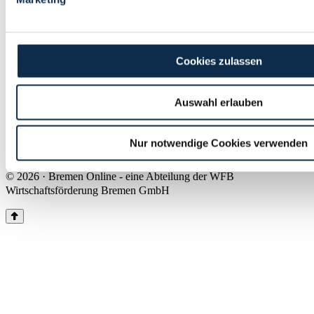
Land Bremen
Instagram
Pinterest
Facebook
Tiktok
Youtube
Impressum & Kontakt
Cookies zulassen
Barrierefreiheit
Produkte & Mediadaten
Presse
Auswahl erlauben
Über uns
Inhaltsübersicht
Nutzungsbedingungen
Nur notwendige Cookies verwenden
Datenschutz
© 2026 · Bremen Online - eine Abteilung der WFB
Wirtschaftsförderung Bremen GmbH