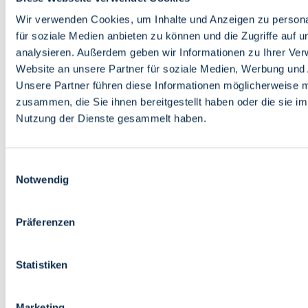
Bildung
Wirtschaft
Wir verwenden Cookies, um Inhalte und Anzeigen zu persona
Wissenschaft
für soziale Medien anbieten zu können und die Zugriffe auf 
Marktplatz
analysieren. Außerdem geben wir Informationen zu Ihrer Ve
Website an unsere Partner für soziale Medien, Werbung und 
Bremen barrierefrei
Login
Unsere Partner führen diese Informationen möglicherweise m
Leichte Sprache
zusammen, die Sie ihnen bereitgestellt haben oder die sie i
Zur Deutschen Gebärdensprache
Nutzung der Dienste gesammelt haben.
English
Einwilligungsauswahl
Notwendig
Präferenzen
Bremen barrierefrei
Login
Statistiken
Leichte Sprache
Zur Deutschen Gebärdensprache
English
Marketing