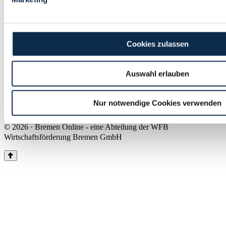
Land Bremen
Instagram
Pinterest
Facebook
Tiktok
Youtube
Impressum & Kontakt
Cookies zulassen
Barrierefreiheit
Produkte & Mediadaten
Presse
Auswahl erlauben
Über uns
Inhaltsübersicht
Nutzungsbedingungen
Nur notwendige Cookies verwenden
Datenschutz
© 2026 · Bremen Online - eine Abteilung der WFB
Wirtschaftsförderung Bremen GmbH