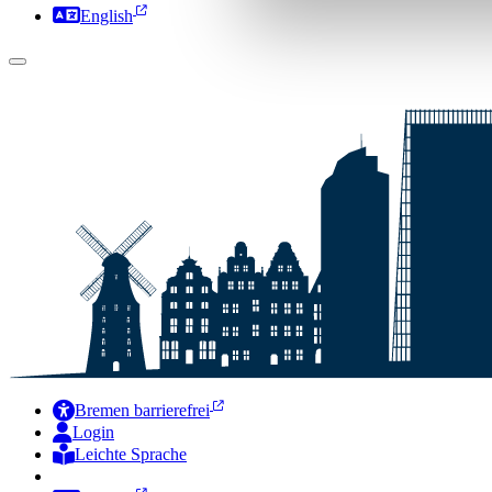
English
Bremen barrierefrei
Login
Leichte Sprache
Zur Deutschen Gebärdensprache