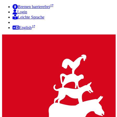
Bremen barrierefrei
Login
Leichte Sprache
Zur Deutschen Gebärdensprache
English