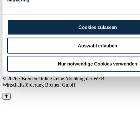
Land Bremen
Instagram
Pinterest
Facebook
Tiktok
Youtube
Impressum & Kontakt
Cookies zulassen
Barrierefreiheit
Produkte & Mediadaten
Presse
Auswahl erlauben
Über uns
Inhaltsübersicht
Nutzungsbedingungen
Nur notwendige Cookies verwenden
Datenschutz
© 2026 · Bremen Online - eine Abteilung der WFB
Wirtschaftsförderung Bremen GmbH