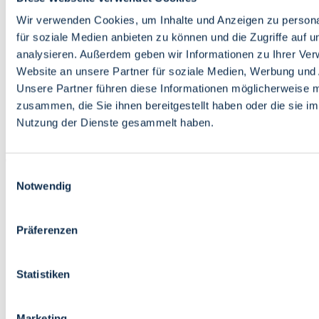
Bildung
Wirtschaft
Wir verwenden Cookies, um Inhalte und Anzeigen zu persona
Wissenschaft
für soziale Medien anbieten zu können und die Zugriffe auf 
Marktplatz
analysieren. Außerdem geben wir Informationen zu Ihrer Ve
Website an unsere Partner für soziale Medien, Werbung und 
Bremen barrierefrei
Login
Unsere Partner führen diese Informationen möglicherweise m
Leichte Sprache
zusammen, die Sie ihnen bereitgestellt haben oder die sie i
Zur Deutschen Gebärdensprache
Nutzung der Dienste gesammelt haben.
English
Einwilligungsauswahl
Notwendig
Präferenzen
Bremen barrierefrei
Login
Statistiken
Leichte Sprache
Zur Deutschen Gebärdensprache
English
Marketing