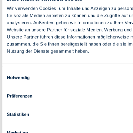
Bildung
Wirtschaft
Wir verwenden Cookies, um Inhalte und Anzeigen zu persona
Wissenschaft
für soziale Medien anbieten zu können und die Zugriffe auf 
Marktplatz
analysieren. Außerdem geben wir Informationen zu Ihrer Ve
Website an unsere Partner für soziale Medien, Werbung und 
Bremen barrierefrei
Login
Unsere Partner führen diese Informationen möglicherweise m
Leichte Sprache
zusammen, die Sie ihnen bereitgestellt haben oder die sie i
Zur Deutschen Gebärdensprache
Nutzung der Dienste gesammelt haben.
English
Einwilligungsauswahl
Notwendig
Präferenzen
Bremen barrierefrei
Login
Statistiken
Leichte Sprache
Zur Deutschen Gebärdensprache
English
Marketing