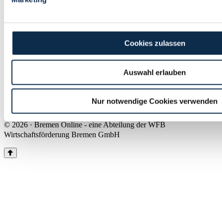
Land Bremen
Instagram
Pinterest
Facebook
Tiktok
Youtube
Impressum & Kontakt
Cookies zulassen
Barrierefreiheit
Produkte & Mediadaten
Presse
Auswahl erlauben
Über uns
Inhaltsübersicht
Nutzungsbedingungen
Nur notwendige Cookies verwenden
Datenschutz
© 2026 · Bremen Online - eine Abteilung der WFB
Wirtschaftsförderung Bremen GmbH