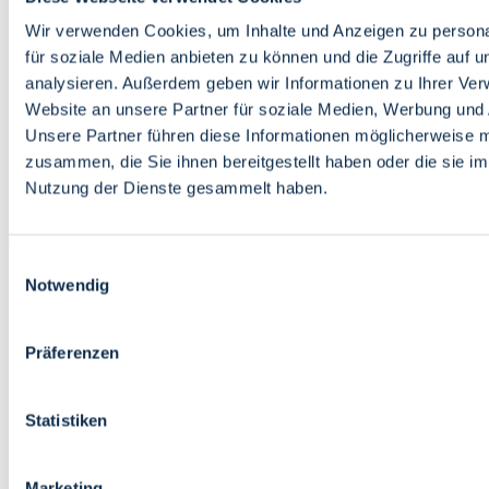
Bildung
Wirtschaft
Wir verwenden Cookies, um Inhalte und Anzeigen zu persona
Wissenschaft
für soziale Medien anbieten zu können und die Zugriffe auf 
Marktplatz
analysieren. Außerdem geben wir Informationen zu Ihrer Ve
Website an unsere Partner für soziale Medien, Werbung und 
Bremen barrierefrei
Login
Unsere Partner führen diese Informationen möglicherweise m
Leichte Sprache
zusammen, die Sie ihnen bereitgestellt haben oder die sie i
Zur Deutschen Gebärdensprache
Nutzung der Dienste gesammelt haben.
English
Einwilligungsauswahl
Notwendig
Präferenzen
Bremen barrierefrei
Login
Statistiken
Leichte Sprache
Zur Deutschen Gebärdensprache
English
Marketing