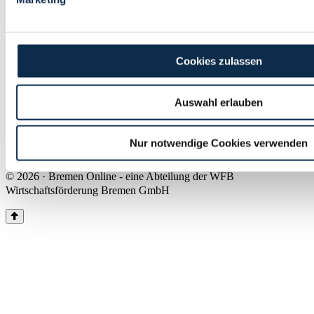
Land Bremen
Instagram
Pinterest
Facebook
Tiktok
Youtube
Impressum & Kontakt
Cookies zulassen
Barrierefreiheit
Produkte & Mediadaten
Presse
Auswahl erlauben
Über uns
Inhaltsübersicht
Nutzungsbedingungen
Nur notwendige Cookies verwenden
Datenschutz
© 2026 · Bremen Online - eine Abteilung der WFB
Wirtschaftsförderung Bremen GmbH