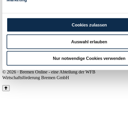
Land Bremen
Instagram
Pinterest
Facebook
Tiktok
Youtube
Impressum & Kontakt
Cookies zulassen
Barrierefreiheit
Produkte & Mediadaten
Presse
Auswahl erlauben
Über uns
Inhaltsübersicht
Nutzungsbedingungen
Nur notwendige Cookies verwenden
Datenschutz
© 2026 · Bremen Online - eine Abteilung der WFB
Wirtschaftsförderung Bremen GmbH