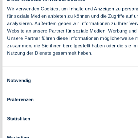
Bildung
Wirtschaft
Wir verwenden Cookies, um Inhalte und Anzeigen zu persona
Wissenschaft
für soziale Medien anbieten zu können und die Zugriffe auf 
Marktplatz
analysieren. Außerdem geben wir Informationen zu Ihrer Ve
Website an unsere Partner für soziale Medien, Werbung und 
Bremen barrierefrei
Login
Unsere Partner führen diese Informationen möglicherweise m
Leichte Sprache
zusammen, die Sie ihnen bereitgestellt haben oder die sie i
Zur Deutschen Gebärdensprache
Nutzung der Dienste gesammelt haben.
English
Einwilligungsauswahl
Notwendig
Präferenzen
Bremen barrierefrei
Login
Statistiken
Leichte Sprache
Zur Deutschen Gebärdensprache
English
Marketing