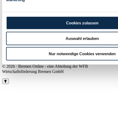
Land Bremen
Instagram
Pinterest
Facebook
Tiktok
Youtube
Impressum & Kontakt
Cookies zulassen
Barrierefreiheit
Produkte & Mediadaten
Presse
Auswahl erlauben
Über uns
Inhaltsübersicht
Nutzungsbedingungen
Nur notwendige Cookies verwenden
Datenschutz
© 2026 · Bremen Online - eine Abteilung der WFB
Wirtschaftsförderung Bremen GmbH