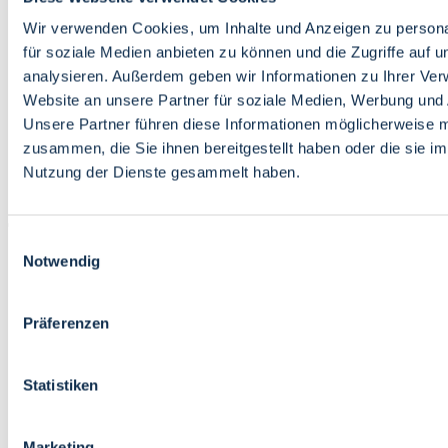
Bildung
Wirtschaft
Wir verwenden Cookies, um Inhalte und Anzeigen zu persona
Wissenschaft
für soziale Medien anbieten zu können und die Zugriffe auf 
Marktplatz
analysieren. Außerdem geben wir Informationen zu Ihrer Ve
Website an unsere Partner für soziale Medien, Werbung und 
Bremen barrierefrei
Login
Unsere Partner führen diese Informationen möglicherweise m
Leichte Sprache
zusammen, die Sie ihnen bereitgestellt haben oder die sie i
Zur Deutschen Gebärdensprache
Nutzung der Dienste gesammelt haben.
English
Einwilligungsauswahl
Notwendig
Präferenzen
Bremen barrierefrei
Login
Statistiken
Leichte Sprache
Zur Deutschen Gebärdensprache
English
Marketing