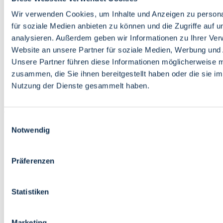
Bildung
Wirtschaft
Wir verwenden Cookies, um Inhalte und Anzeigen zu persona
Wissenschaft
für soziale Medien anbieten zu können und die Zugriffe auf 
Marktplatz
analysieren. Außerdem geben wir Informationen zu Ihrer Ve
Website an unsere Partner für soziale Medien, Werbung und 
Bremen barrierefrei
Login
Unsere Partner führen diese Informationen möglicherweise m
Leichte Sprache
zusammen, die Sie ihnen bereitgestellt haben oder die sie i
Zur Deutschen Gebärdensprache
Nutzung der Dienste gesammelt haben.
English
Einwilligungsauswahl
Notwendig
Präferenzen
Bremen barrierefrei
Login
Statistiken
Leichte Sprache
Zur Deutschen Gebärdensprache
English
Marketing