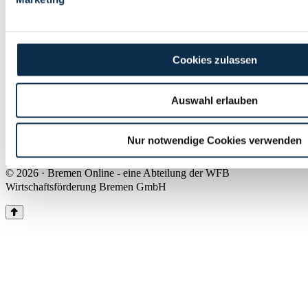
Land Bremen
Instagram
Pinterest
Facebook
Tiktok
Youtube
Impressum & Kontakt
Cookies zulassen
Barrierefreiheit
Produkte & Mediadaten
Presse
Auswahl erlauben
Über uns
Inhaltsübersicht
Nutzungsbedingungen
Nur notwendige Cookies verwenden
Datenschutz
© 2026 · Bremen Online - eine Abteilung der WFB
Wirtschaftsförderung Bremen GmbH