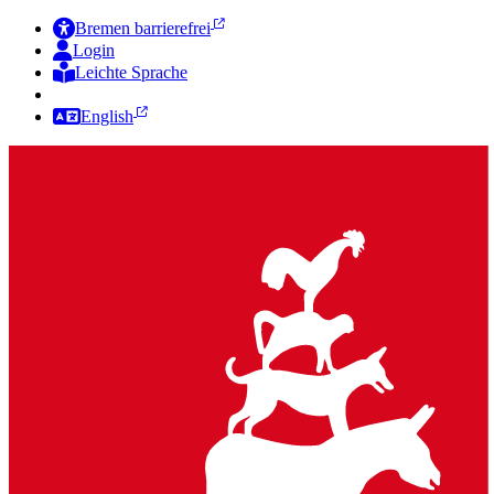
Bremen barrierefrei
Login
Leichte Sprache
Zur Deutschen Gebärdensprache
English