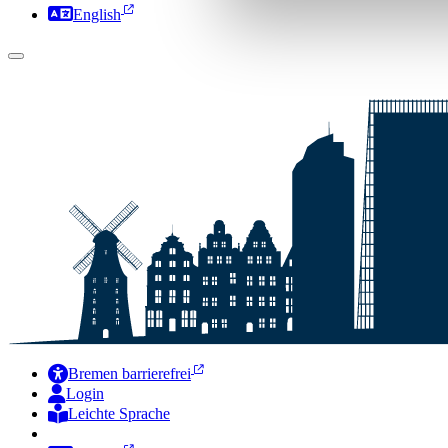
English
Bremen barrierefrei
Login
Leichte Sprache
Zur Deutschen Gebärdensprache