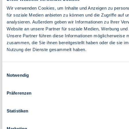
Bildung
Wirtschaft
Wir verwenden Cookies, um Inhalte und Anzeigen zu persona
Wissenschaft
für soziale Medien anbieten zu können und die Zugriffe auf 
Marktplatz
analysieren. Außerdem geben wir Informationen zu Ihrer Ve
Website an unsere Partner für soziale Medien, Werbung und 
Bremen barrierefrei
Login
Unsere Partner führen diese Informationen möglicherweise m
Leichte Sprache
zusammen, die Sie ihnen bereitgestellt haben oder die sie i
Zur Deutschen Gebärdensprache
Nutzung der Dienste gesammelt haben.
English
Einwilligungsauswahl
Notwendig
Präferenzen
Bremen barrierefrei
Login
Statistiken
Leichte Sprache
Zur Deutschen Gebärdensprache
English
Marketing