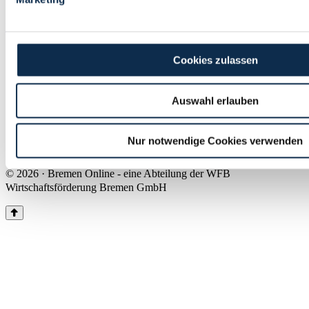
Land Bremen
Instagram
Pinterest
Facebook
Tiktok
Youtube
Impressum & Kontakt
Cookies zulassen
Barrierefreiheit
Produkte & Mediadaten
Presse
Auswahl erlauben
Über uns
Inhaltsübersicht
Nutzungsbedingungen
Nur notwendige Cookies verwenden
Datenschutz
© 2026 · Bremen Online - eine Abteilung der WFB
Wirtschaftsförderung Bremen GmbH