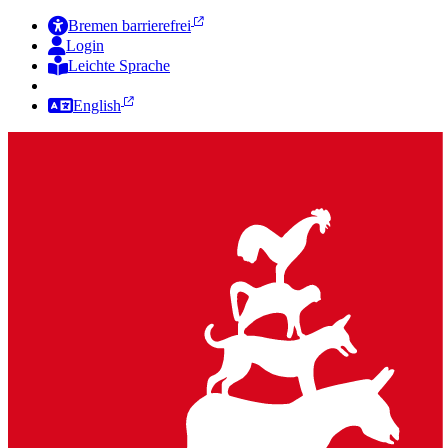
Bremen barrierefrei
Login
Leichte Sprache
Zur Deutschen Gebärdensprache
English