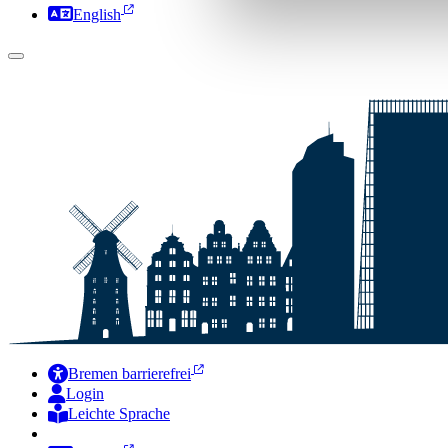
English
Bremen barrierefrei
Login
Leichte Sprache
Zur Deutschen Gebärdensprache