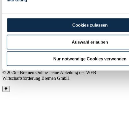
Land Bremen
Instagram
Pinterest
Facebook
Tiktok
Youtube
Impressum & Kontakt
Cookies zulassen
Barrierefreiheit
Produkte & Mediadaten
Presse
Auswahl erlauben
Über uns
Inhaltsübersicht
Nutzungsbedingungen
Nur notwendige Cookies verwenden
Datenschutz
© 2026 · Bremen Online - eine Abteilung der WFB
Wirtschaftsförderung Bremen GmbH