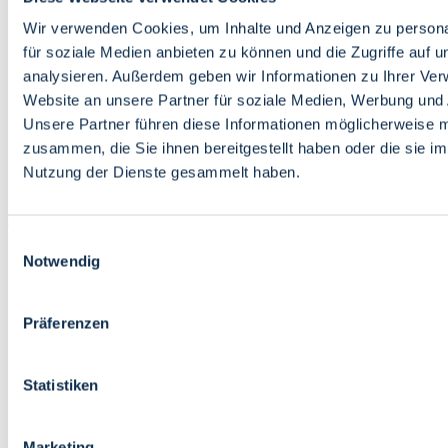
Bildung
Wirtschaft
Wir verwenden Cookies, um Inhalte und Anzeigen zu persona
Wissenschaft
für soziale Medien anbieten zu können und die Zugriffe auf 
Marktplatz
analysieren. Außerdem geben wir Informationen zu Ihrer Ve
Website an unsere Partner für soziale Medien, Werbung und 
Bremen barrierefrei
Login
Unsere Partner führen diese Informationen möglicherweise m
Leichte Sprache
zusammen, die Sie ihnen bereitgestellt haben oder die sie i
Zur Deutschen Gebärdensprache
Nutzung der Dienste gesammelt haben.
English
Einwilligungsauswahl
Notwendig
Präferenzen
Bremen barrierefrei
Login
Statistiken
Leichte Sprache
Zur Deutschen Gebärdensprache
English
Marketing