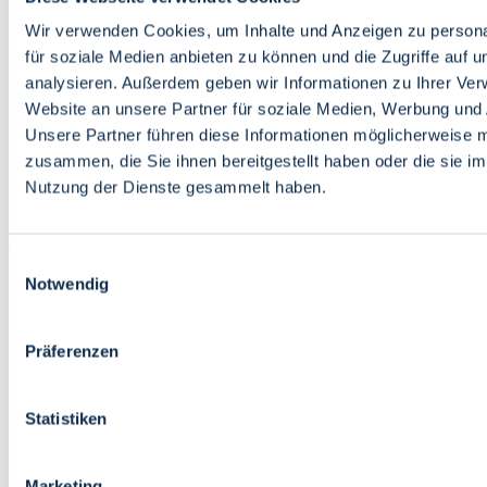
Bildung
Wirtschaft
Wir verwenden Cookies, um Inhalte und Anzeigen zu persona
Wissenschaft
für soziale Medien anbieten zu können und die Zugriffe auf 
Marktplatz
analysieren. Außerdem geben wir Informationen zu Ihrer Ve
Website an unsere Partner für soziale Medien, Werbung und 
Bremen barrierefrei
Login
Unsere Partner führen diese Informationen möglicherweise m
Leichte Sprache
zusammen, die Sie ihnen bereitgestellt haben oder die sie i
Zur Deutschen Gebärdensprache
Nutzung der Dienste gesammelt haben.
English
Einwilligungsauswahl
Notwendig
Präferenzen
Bremen barrierefrei
Login
Statistiken
Leichte Sprache
Zur Deutschen Gebärdensprache
English
Marketing