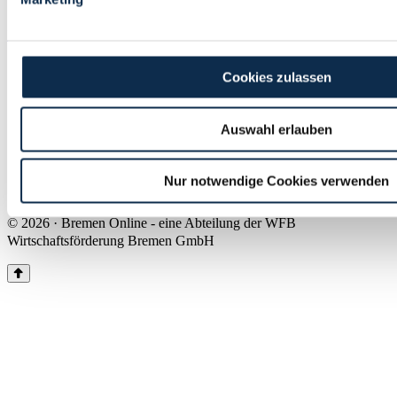
Land Bremen
Instagram
Pinterest
Facebook
Tiktok
Youtube
Impressum & Kontakt
Cookies zulassen
Barrierefreiheit
Produkte & Mediadaten
Presse
Auswahl erlauben
Über uns
Inhaltsübersicht
Nutzungsbedingungen
Nur notwendige Cookies verwenden
Datenschutz
© 2026 · Bremen Online - eine Abteilung der WFB
Wirtschaftsförderung Bremen GmbH