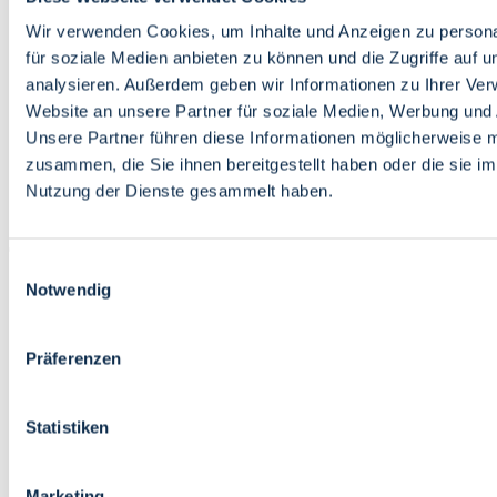
Bildung
Wirtschaft
Wir verwenden Cookies, um Inhalte und Anzeigen zu persona
Wissenschaft
für soziale Medien anbieten zu können und die Zugriffe auf 
Marktplatz
analysieren. Außerdem geben wir Informationen zu Ihrer Ve
Website an unsere Partner für soziale Medien, Werbung und 
Bremen barrierefrei
Login
Unsere Partner führen diese Informationen möglicherweise m
Leichte Sprache
zusammen, die Sie ihnen bereitgestellt haben oder die sie i
Zur Deutschen Gebärdensprache
Nutzung der Dienste gesammelt haben.
English
Einwilligungsauswahl
Notwendig
Präferenzen
Bremen barrierefrei
Login
Statistiken
Leichte Sprache
Zur Deutschen Gebärdensprache
English
Marketing