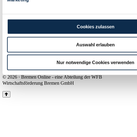
Land Bremen
Instagram
Pinterest
Facebook
Tiktok
Youtube
Impressum & Kontakt
Cookies zulassen
Barrierefreiheit
Produkte & Mediadaten
Presse
Auswahl erlauben
Über uns
Inhaltsübersicht
Nutzungsbedingungen
Nur notwendige Cookies verwenden
Datenschutz
© 2026 · Bremen Online - eine Abteilung der WFB
Wirtschaftsförderung Bremen GmbH