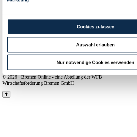
Land Bremen
Instagram
Pinterest
Facebook
Tiktok
Youtube
Impressum & Kontakt
Cookies zulassen
Barrierefreiheit
Produkte & Mediadaten
Presse
Auswahl erlauben
Über uns
Inhaltsübersicht
Nutzungsbedingungen
Nur notwendige Cookies verwenden
Datenschutz
© 2026 · Bremen Online - eine Abteilung der WFB
Wirtschaftsförderung Bremen GmbH