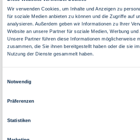
Bildung
Wirtschaft
Wir verwenden Cookies, um Inhalte und Anzeigen zu persona
Wissenschaft
für soziale Medien anbieten zu können und die Zugriffe auf 
Marktplatz
analysieren. Außerdem geben wir Informationen zu Ihrer Ve
Website an unsere Partner für soziale Medien, Werbung und 
Bremen barrierefrei
Login
Unsere Partner führen diese Informationen möglicherweise m
Leichte Sprache
zusammen, die Sie ihnen bereitgestellt haben oder die sie i
Zur Deutschen Gebärdensprache
Nutzung der Dienste gesammelt haben.
English
Einwilligungsauswahl
Notwendig
Präferenzen
Bremen barrierefrei
Login
Statistiken
Leichte Sprache
Zur Deutschen Gebärdensprache
English
Marketing