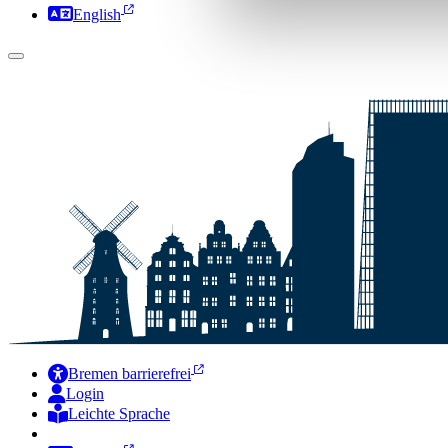
English
Bremen barrierefrei
Login
Leichte Sprache
Zur Deutschen Gebärdensprache