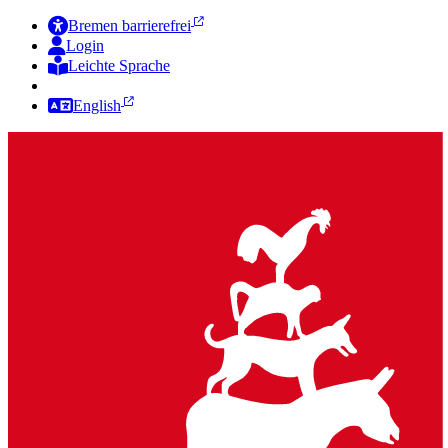
Bremen barrierefrei
Login
Leichte Sprache
Zur Deutschen Gebärdensprache
English