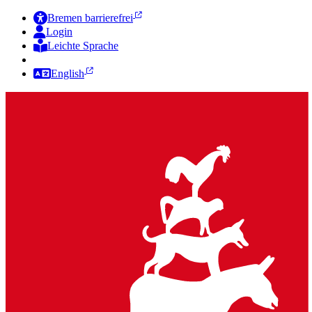
Bremen barrierefrei
Login
Leichte Sprache
Zur Deutschen Gebärdensprache
English