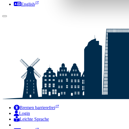
English
Bremen barrierefrei
Login
Leichte Sprache
Zur Deutschen Gebärdensprache