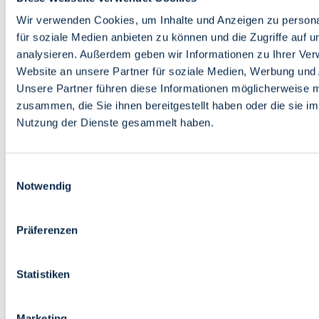
Bildung
Wirtschaft
Wir verwenden Cookies, um Inhalte und Anzeigen zu persona
Wissenschaft
für soziale Medien anbieten zu können und die Zugriffe auf 
Marktplatz
analysieren. Außerdem geben wir Informationen zu Ihrer Ve
Website an unsere Partner für soziale Medien, Werbung und 
Bremen barrierefrei
Login
Unsere Partner führen diese Informationen möglicherweise m
Leichte Sprache
zusammen, die Sie ihnen bereitgestellt haben oder die sie i
Zur Deutschen Gebärdensprache
Nutzung der Dienste gesammelt haben.
English
Einwilligungsauswahl
Notwendig
Präferenzen
Bremen barrierefrei
Login
Statistiken
Leichte Sprache
Zur Deutschen Gebärdensprache
English
Marketing