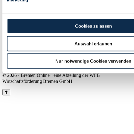
Land Bremen
Instagram
Pinterest
Facebook
Tiktok
Youtube
Impressum & Kontakt
Cookies zulassen
Barrierefreiheit
Produkte & Mediadaten
Presse
Auswahl erlauben
Über uns
Inhaltsübersicht
Nutzungsbedingungen
Nur notwendige Cookies verwenden
Datenschutz
© 2026 · Bremen Online - eine Abteilung der WFB
Wirtschaftsförderung Bremen GmbH