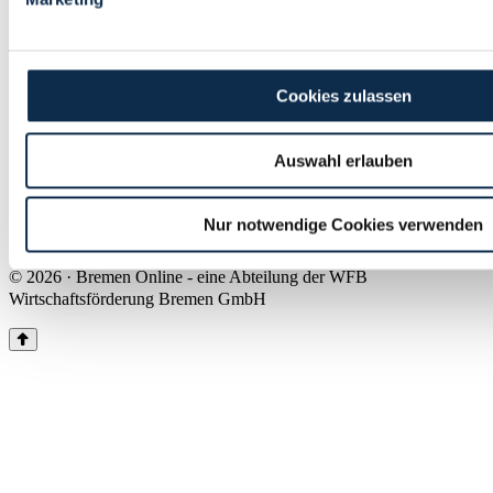
Land Bremen
Instagram
Pinterest
Facebook
Tiktok
Youtube
Impressum & Kontakt
Cookies zulassen
Barrierefreiheit
Produkte & Mediadaten
Presse
Auswahl erlauben
Über uns
Inhaltsübersicht
Nutzungsbedingungen
Nur notwendige Cookies verwenden
Datenschutz
© 2026 · Bremen Online - eine Abteilung der WFB
Wirtschaftsförderung Bremen GmbH