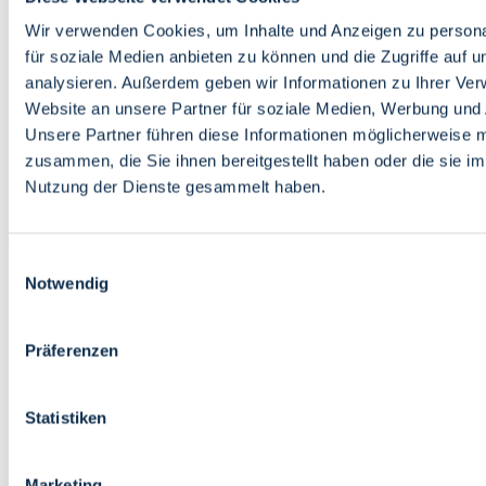
Bildung
Wirtschaft
Wir verwenden Cookies, um Inhalte und Anzeigen zu persona
Wissenschaft
für soziale Medien anbieten zu können und die Zugriffe auf 
Marktplatz
analysieren. Außerdem geben wir Informationen zu Ihrer Ve
Website an unsere Partner für soziale Medien, Werbung und 
Bremen barrierefrei
Login
Unsere Partner führen diese Informationen möglicherweise m
Leichte Sprache
zusammen, die Sie ihnen bereitgestellt haben oder die sie i
Zur Deutschen Gebärdensprache
Nutzung der Dienste gesammelt haben.
English
Einwilligungsauswahl
Notwendig
Präferenzen
Bremen barrierefrei
Login
Statistiken
Leichte Sprache
Zur Deutschen Gebärdensprache
English
Marketing