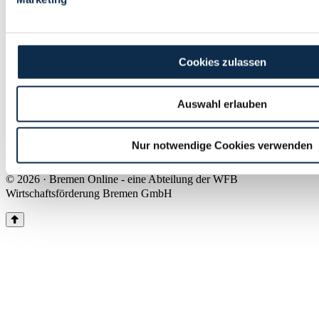
Land Bremen
Instagram
Pinterest
Facebook
Tiktok
Youtube
Impressum & Kontakt
Cookies zulassen
Barrierefreiheit
Produkte & Mediadaten
Presse
Auswahl erlauben
Über uns
Inhaltsübersicht
Nutzungsbedingungen
Nur notwendige Cookies verwenden
Datenschutz
© 2026 · Bremen Online - eine Abteilung der WFB
Wirtschaftsförderung Bremen GmbH