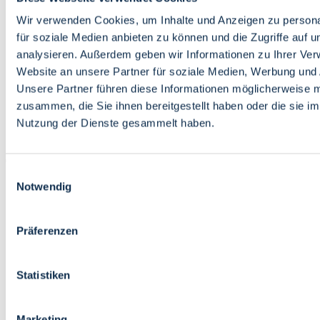
Bildung
Wirtschaft
Wir verwenden Cookies, um Inhalte und Anzeigen zu persona
Wissenschaft
für soziale Medien anbieten zu können und die Zugriffe auf 
Marktplatz
analysieren. Außerdem geben wir Informationen zu Ihrer Ve
Website an unsere Partner für soziale Medien, Werbung und 
Bremen barrierefrei
Login
Unsere Partner führen diese Informationen möglicherweise m
Leichte Sprache
zusammen, die Sie ihnen bereitgestellt haben oder die sie i
Zur Deutschen Gebärdensprache
Nutzung der Dienste gesammelt haben.
English
Einwilligungsauswahl
Notwendig
Präferenzen
Bremen barrierefrei
Login
Statistiken
Leichte Sprache
Zur Deutschen Gebärdensprache
English
Marketing