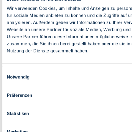
Bildung
Wirtschaft
Wir verwenden Cookies, um Inhalte und Anzeigen zu persona
Wissenschaft
für soziale Medien anbieten zu können und die Zugriffe auf 
Marktplatz
analysieren. Außerdem geben wir Informationen zu Ihrer Ve
Website an unsere Partner für soziale Medien, Werbung und 
Bremen barrierefrei
Login
Unsere Partner führen diese Informationen möglicherweise m
Leichte Sprache
zusammen, die Sie ihnen bereitgestellt haben oder die sie i
Zur Deutschen Gebärdensprache
Nutzung der Dienste gesammelt haben.
English
Einwilligungsauswahl
Notwendig
Präferenzen
Bremen barrierefrei
Login
Statistiken
Leichte Sprache
Zur Deutschen Gebärdensprache
English
Marketing