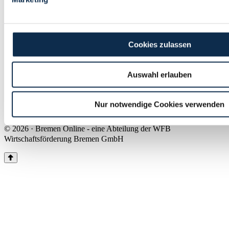
Land Bremen
Instagram
Pinterest
Facebook
Tiktok
Youtube
Impressum & Kontakt
Cookies zulassen
Barrierefreiheit
Produkte & Mediadaten
Presse
Auswahl erlauben
Über uns
Inhaltsübersicht
Nutzungsbedingungen
Nur notwendige Cookies verwenden
Datenschutz
© 2026 · Bremen Online - eine Abteilung der WFB
Wirtschaftsförderung Bremen GmbH