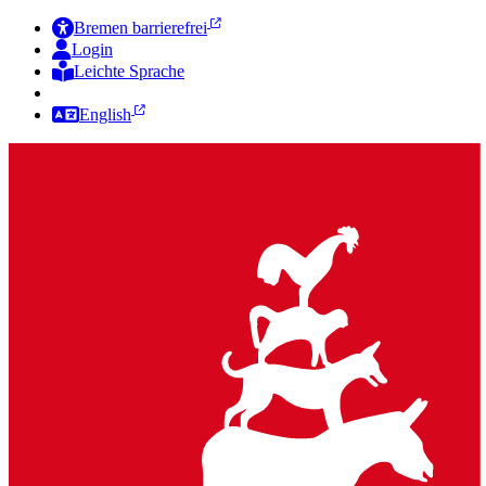
Bremen barrierefrei
Login
Leichte Sprache
Zur Deutschen Gebärdensprache
English