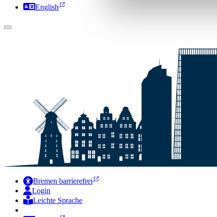
English
Bremen barrierefrei
Login
Leichte Sprache
Zur Deutschen Gebärdensprache