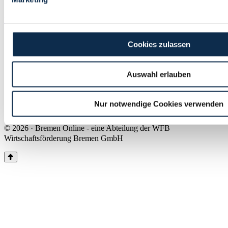
Land Bremen
Instagram
Pinterest
Facebook
Tiktok
Youtube
Impressum & Kontakt
Cookies zulassen
Barrierefreiheit
Produkte & Mediadaten
Presse
Auswahl erlauben
Über uns
Inhaltsübersicht
Nutzungsbedingungen
Nur notwendige Cookies verwenden
Datenschutz
© 2026 · Bremen Online - eine Abteilung der WFB
Wirtschaftsförderung Bremen GmbH