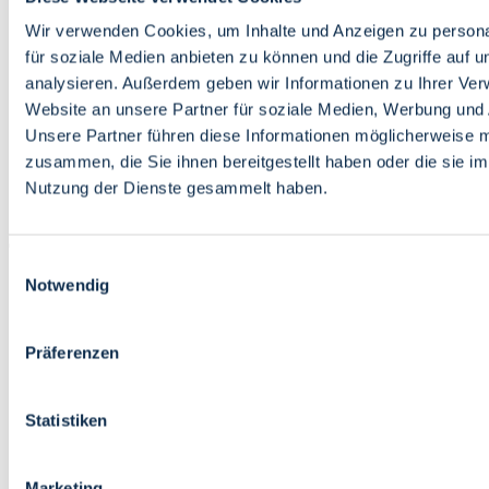
Bildung
Wirtschaft
Wir verwenden Cookies, um Inhalte und Anzeigen zu persona
Wissenschaft
für soziale Medien anbieten zu können und die Zugriffe auf 
Marktplatz
analysieren. Außerdem geben wir Informationen zu Ihrer Ve
Website an unsere Partner für soziale Medien, Werbung und 
Bremen barrierefrei
Login
Unsere Partner führen diese Informationen möglicherweise m
Leichte Sprache
zusammen, die Sie ihnen bereitgestellt haben oder die sie i
Zur Deutschen Gebärdensprache
Nutzung der Dienste gesammelt haben.
English
Einwilligungsauswahl
Notwendig
Präferenzen
Bremen barrierefrei
Login
Statistiken
Leichte Sprache
Zur Deutschen Gebärdensprache
English
Marketing