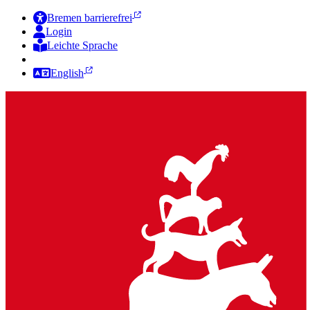
Bremen barrierefrei
Login
Leichte Sprache
Zur Deutschen Gebärdensprache
English