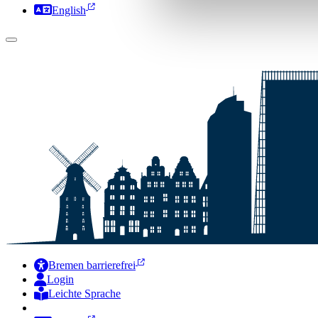
English
Bremen barrierefrei
Login
Leichte Sprache
Zur Deutschen Gebärdensprache