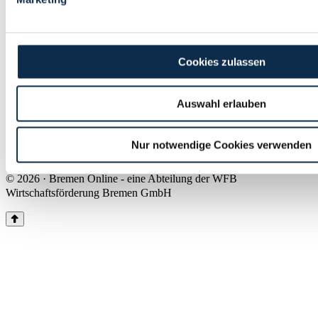
Land Bremen
Instagram
Pinterest
Facebook
Tiktok
Youtube
Impressum & Kontakt
Cookies zulassen
Barrierefreiheit
Produkte & Mediadaten
Presse
Auswahl erlauben
Über uns
Inhaltsübersicht
Nutzungsbedingungen
Nur notwendige Cookies verwenden
Datenschutz
© 2026 · Bremen Online - eine Abteilung der WFB
Wirtschaftsförderung Bremen GmbH