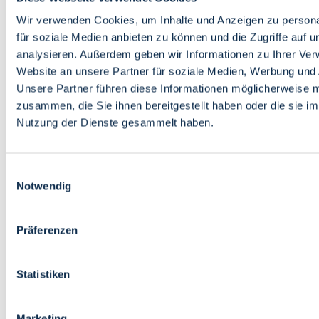
Bildung
Wirtschaft
Wir verwenden Cookies, um Inhalte und Anzeigen zu persona
Wissenschaft
für soziale Medien anbieten zu können und die Zugriffe auf 
Marktplatz
analysieren. Außerdem geben wir Informationen zu Ihrer Ve
Website an unsere Partner für soziale Medien, Werbung und 
Bremen barrierefrei
Login
Unsere Partner führen diese Informationen möglicherweise m
Leichte Sprache
zusammen, die Sie ihnen bereitgestellt haben oder die sie i
Zur Deutschen Gebärdensprache
Nutzung der Dienste gesammelt haben.
English
Einwilligungsauswahl
Notwendig
Präferenzen
Bremen barrierefrei
Login
Statistiken
Leichte Sprache
Zur Deutschen Gebärdensprache
English
Marketing