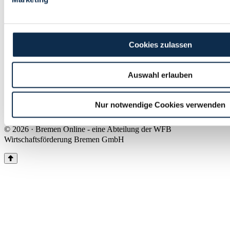
Land Bremen
Instagram
Pinterest
Facebook
Tiktok
Youtube
Impressum & Kontakt
Cookies zulassen
Barrierefreiheit
Produkte & Mediadaten
Presse
Auswahl erlauben
Über uns
Inhaltsübersicht
Nutzungsbedingungen
Nur notwendige Cookies verwenden
Datenschutz
© 2026 · Bremen Online - eine Abteilung der WFB
Wirtschaftsförderung Bremen GmbH