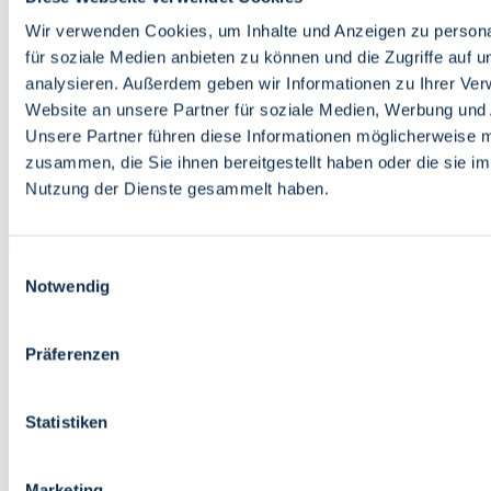
Bildung
Wirtschaft
Wir verwenden Cookies, um Inhalte und Anzeigen zu persona
Wissenschaft
für soziale Medien anbieten zu können und die Zugriffe auf 
Marktplatz
analysieren. Außerdem geben wir Informationen zu Ihrer Ve
Website an unsere Partner für soziale Medien, Werbung und 
Bremen barrierefrei
Login
Unsere Partner führen diese Informationen möglicherweise m
Leichte Sprache
zusammen, die Sie ihnen bereitgestellt haben oder die sie i
Zur Deutschen Gebärdensprache
Nutzung der Dienste gesammelt haben.
English
Einwilligungsauswahl
Notwendig
Präferenzen
Bremen barrierefrei
Login
Statistiken
Leichte Sprache
Zur Deutschen Gebärdensprache
English
Marketing