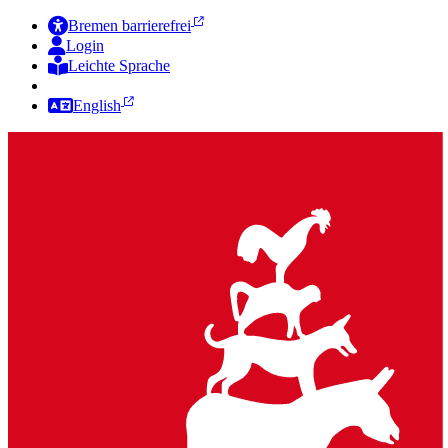
Bremen barrierefrei
Login
Leichte Sprache
Zur Deutschen Gebärdensprache
English