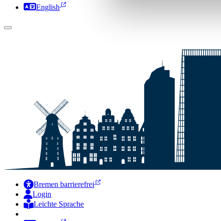
English
Bremen barrierefrei
Login
Leichte Sprache
Zur Deutschen Gebärdensprache