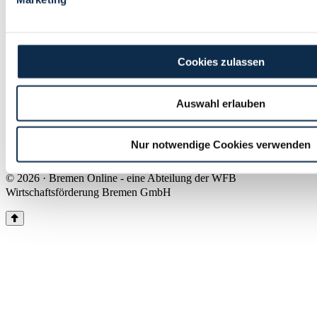
Land Bremen
Instagram
Pinterest
Facebook
Tiktok
Youtube
Impressum & Kontakt
Cookies zulassen
Barrierefreiheit
Produkte & Mediadaten
Presse
Auswahl erlauben
Über uns
Inhaltsübersicht
Nutzungsbedingungen
Nur notwendige Cookies verwenden
Datenschutz
© 2026 · Bremen Online - eine Abteilung der WFB
Wirtschaftsförderung Bremen GmbH