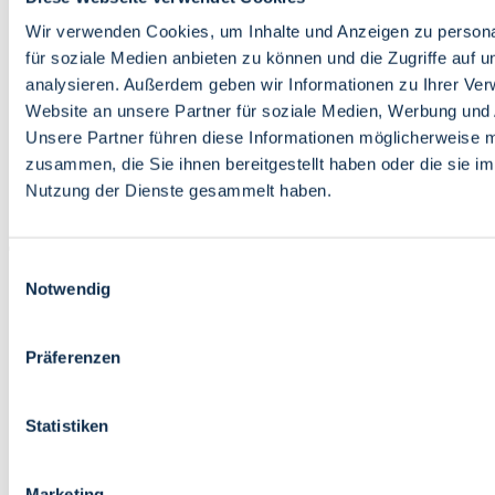
Bildung
Wirtschaft
Wir verwenden Cookies, um Inhalte und Anzeigen zu persona
Wissenschaft
für soziale Medien anbieten zu können und die Zugriffe auf 
Marktplatz
analysieren. Außerdem geben wir Informationen zu Ihrer Ve
Website an unsere Partner für soziale Medien, Werbung und 
Bremen barrierefrei
Login
Unsere Partner führen diese Informationen möglicherweise m
Leichte Sprache
zusammen, die Sie ihnen bereitgestellt haben oder die sie i
Zur Deutschen Gebärdensprache
Nutzung der Dienste gesammelt haben.
English
Einwilligungsauswahl
Notwendig
Präferenzen
Bremen barrierefrei
Login
Statistiken
Leichte Sprache
Zur Deutschen Gebärdensprache
English
Marketing