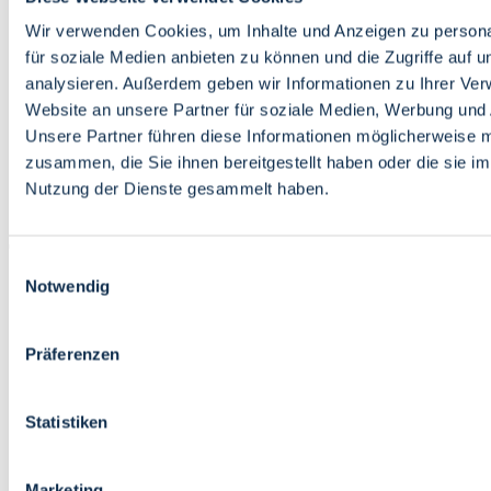
Bildung
Wirtschaft
Wir verwenden Cookies, um Inhalte und Anzeigen zu persona
Wissenschaft
für soziale Medien anbieten zu können und die Zugriffe auf 
Marktplatz
analysieren. Außerdem geben wir Informationen zu Ihrer Ve
Website an unsere Partner für soziale Medien, Werbung und 
Bremen barrierefrei
Login
Unsere Partner führen diese Informationen möglicherweise m
Leichte Sprache
zusammen, die Sie ihnen bereitgestellt haben oder die sie i
Zur Deutschen Gebärdensprache
Nutzung der Dienste gesammelt haben.
English
Einwilligungsauswahl
Notwendig
Präferenzen
Bremen barrierefrei
Login
Statistiken
Leichte Sprache
Zur Deutschen Gebärdensprache
English
Marketing