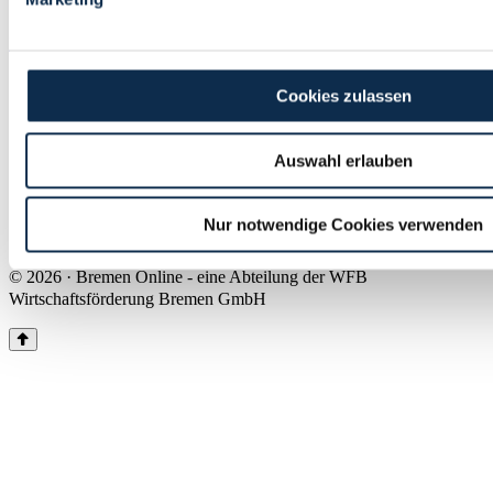
Land Bremen
Instagram
Pinterest
Facebook
Tiktok
Youtube
Impressum & Kontakt
Cookies zulassen
Barrierefreiheit
Produkte & Mediadaten
Presse
Auswahl erlauben
Über uns
Inhaltsübersicht
Nutzungsbedingungen
Nur notwendige Cookies verwenden
Datenschutz
© 2026 · Bremen Online - eine Abteilung der WFB
Wirtschaftsförderung Bremen GmbH