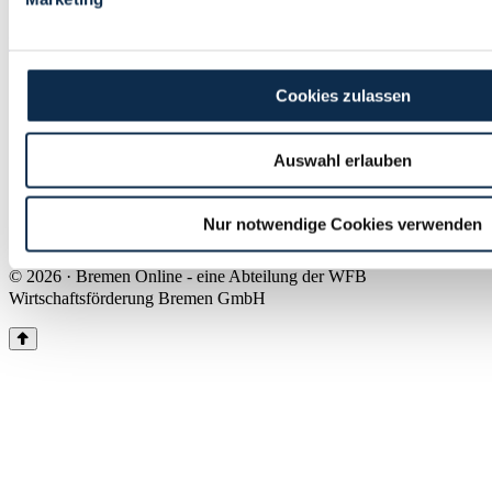
Land Bremen
Instagram
Pinterest
Facebook
Tiktok
Youtube
Impressum & Kontakt
Cookies zulassen
Barrierefreiheit
Produkte & Mediadaten
Presse
Auswahl erlauben
Über uns
Inhaltsübersicht
Nutzungsbedingungen
Nur notwendige Cookies verwenden
Datenschutz
© 2026 · Bremen Online - eine Abteilung der WFB
Wirtschaftsförderung Bremen GmbH