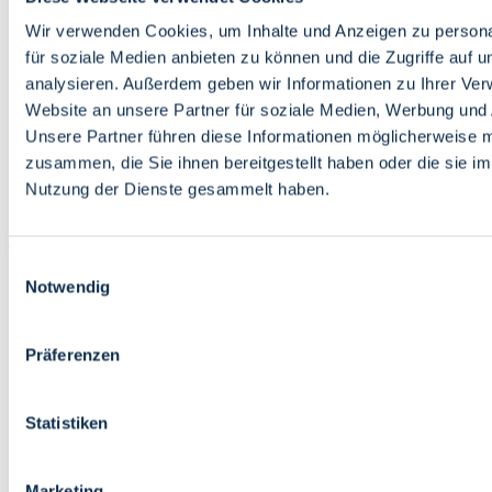
Bildung
Wirtschaft
Wir verwenden Cookies, um Inhalte und Anzeigen zu persona
Wissenschaft
für soziale Medien anbieten zu können und die Zugriffe auf 
Marktplatz
analysieren. Außerdem geben wir Informationen zu Ihrer Ve
Website an unsere Partner für soziale Medien, Werbung und 
Bremen barrierefrei
Login
Unsere Partner führen diese Informationen möglicherweise m
Leichte Sprache
zusammen, die Sie ihnen bereitgestellt haben oder die sie i
Zur Deutschen Gebärdensprache
Nutzung der Dienste gesammelt haben.
English
Einwilligungsauswahl
Notwendig
Präferenzen
Bremen barrierefrei
Login
Statistiken
Leichte Sprache
Zur Deutschen Gebärdensprache
English
Marketing