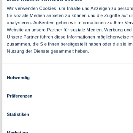
Bildung
Wirtschaft
Wir verwenden Cookies, um Inhalte und Anzeigen zu persona
Wissenschaft
für soziale Medien anbieten zu können und die Zugriffe auf 
Marktplatz
analysieren. Außerdem geben wir Informationen zu Ihrer Ve
Website an unsere Partner für soziale Medien, Werbung und 
Bremen barrierefrei
Login
Unsere Partner führen diese Informationen möglicherweise m
Leichte Sprache
zusammen, die Sie ihnen bereitgestellt haben oder die sie i
Zur Deutschen Gebärdensprache
Nutzung der Dienste gesammelt haben.
English
Einwilligungsauswahl
Notwendig
Präferenzen
Bremen barrierefrei
Login
Statistiken
Leichte Sprache
Zur Deutschen Gebärdensprache
English
Marketing