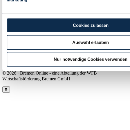
Land Bremen
Instagram
Pinterest
Facebook
Tiktok
Youtube
Impressum & Kontakt
Cookies zulassen
Barrierefreiheit
Produkte & Mediadaten
Presse
Auswahl erlauben
Über uns
Inhaltsübersicht
Nutzungsbedingungen
Nur notwendige Cookies verwenden
Datenschutz
© 2026 · Bremen Online - eine Abteilung der WFB
Wirtschaftsförderung Bremen GmbH