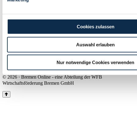
Land Bremen
Instagram
Pinterest
Facebook
Tiktok
Youtube
Impressum & Kontakt
Cookies zulassen
Barrierefreiheit
Produkte & Mediadaten
Presse
Auswahl erlauben
Über uns
Inhaltsübersicht
Nutzungsbedingungen
Nur notwendige Cookies verwenden
Datenschutz
© 2026 · Bremen Online - eine Abteilung der WFB
Wirtschaftsförderung Bremen GmbH