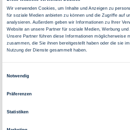
Bildung
Wirtschaft
Wir verwenden Cookies, um Inhalte und Anzeigen zu persona
Wissenschaft
für soziale Medien anbieten zu können und die Zugriffe auf 
Marktplatz
analysieren. Außerdem geben wir Informationen zu Ihrer Ve
Website an unsere Partner für soziale Medien, Werbung und 
Bremen barrierefrei
Login
Unsere Partner führen diese Informationen möglicherweise m
Leichte Sprache
zusammen, die Sie ihnen bereitgestellt haben oder die sie i
Zur Deutschen Gebärdensprache
Nutzung der Dienste gesammelt haben.
English
Einwilligungsauswahl
Notwendig
Präferenzen
Bremen barrierefrei
Login
Statistiken
Leichte Sprache
Zur Deutschen Gebärdensprache
English
Marketing