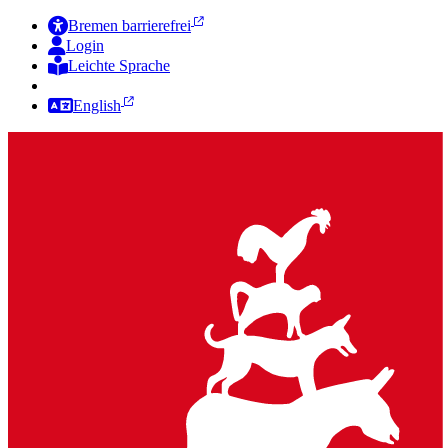
Bremen barrierefrei
Login
Leichte Sprache
Zur Deutschen Gebärdensprache
English