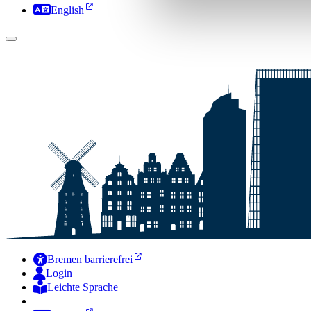
English
Bremen barrierefrei
Login
Leichte Sprache
Zur Deutschen Gebärdensprache