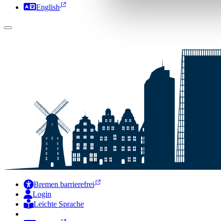
English
Bremen barrierefrei
Login
Leichte Sprache
Zur Deutschen Gebärdensprache