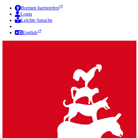
Bremen barrierefrei
Login
Leichte Sprache
Zur Deutschen Gebärdensprache
English