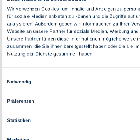
Bildung
Wirtschaft
Wir verwenden Cookies, um Inhalte und Anzeigen zu persona
Wissenschaft
für soziale Medien anbieten zu können und die Zugriffe auf 
Marktplatz
analysieren. Außerdem geben wir Informationen zu Ihrer Ve
Website an unsere Partner für soziale Medien, Werbung und 
Bremen barrierefrei
Login
Unsere Partner führen diese Informationen möglicherweise m
Leichte Sprache
zusammen, die Sie ihnen bereitgestellt haben oder die sie i
Zur Deutschen Gebärdensprache
Nutzung der Dienste gesammelt haben.
English
Einwilligungsauswahl
Notwendig
Präferenzen
Bremen barrierefrei
Login
Statistiken
Leichte Sprache
Zur Deutschen Gebärdensprache
English
Marketing