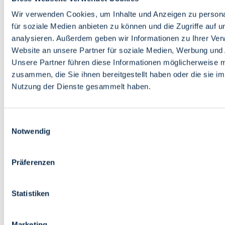
Bildung
Wirtschaft
Wir verwenden Cookies, um Inhalte und Anzeigen zu persona
Wissenschaft
für soziale Medien anbieten zu können und die Zugriffe auf 
Marktplatz
analysieren. Außerdem geben wir Informationen zu Ihrer Ve
Website an unsere Partner für soziale Medien, Werbung und 
Bremen barrierefrei
Login
Unsere Partner führen diese Informationen möglicherweise m
Leichte Sprache
zusammen, die Sie ihnen bereitgestellt haben oder die sie i
Zur Deutschen Gebärdensprache
Nutzung der Dienste gesammelt haben.
English
Einwilligungsauswahl
Notwendig
Präferenzen
Bremen barrierefrei
Login
Statistiken
Leichte Sprache
Zur Deutschen Gebärdensprache
English
Marketing