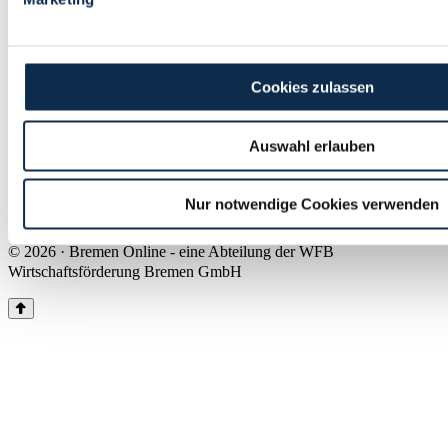
Land Bremen
Instagram
Pinterest
Facebook
Tiktok
Youtube
Impressum & Kontakt
Cookies zulassen
Barrierefreiheit
Produkte & Mediadaten
Presse
Auswahl erlauben
Über uns
Inhaltsübersicht
Nutzungsbedingungen
Nur notwendige Cookies verwenden
Datenschutz
© 2026 · Bremen Online - eine Abteilung der WFB
Wirtschaftsförderung Bremen GmbH