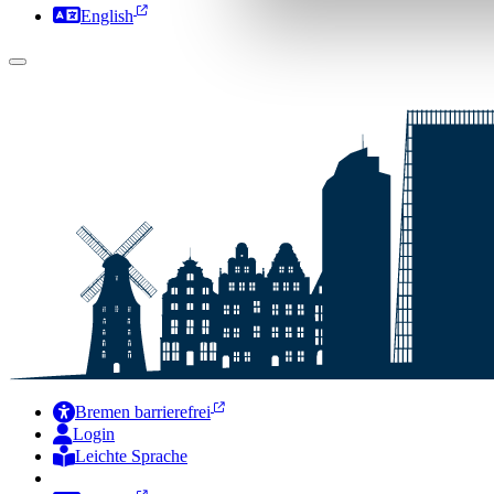
English
Bremen barrierefrei
Login
Leichte Sprache
Zur Deutschen Gebärdensprache