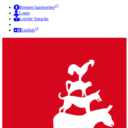
Bremen barrierefrei
Login
Leichte Sprache
Zur Deutschen Gebärdensprache
English