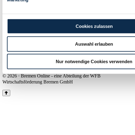
Land Bremen
Instagram
Pinterest
Facebook
Tiktok
Youtube
Impressum & Kontakt
Cookies zulassen
Barrierefreiheit
Produkte & Mediadaten
Presse
Auswahl erlauben
Über uns
Inhaltsübersicht
Nutzungsbedingungen
Nur notwendige Cookies verwenden
Datenschutz
© 2026 · Bremen Online - eine Abteilung der WFB
Wirtschaftsförderung Bremen GmbH