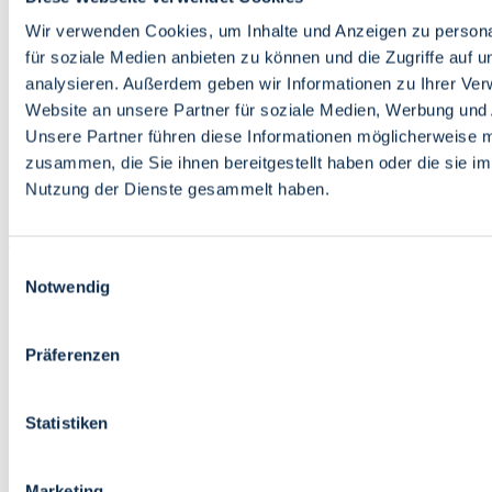
Bildung
Wirtschaft
Wir verwenden Cookies, um Inhalte und Anzeigen zu persona
Wissenschaft
für soziale Medien anbieten zu können und die Zugriffe auf 
Marktplatz
analysieren. Außerdem geben wir Informationen zu Ihrer Ve
Website an unsere Partner für soziale Medien, Werbung und 
Bremen barrierefrei
Login
Unsere Partner führen diese Informationen möglicherweise m
Leichte Sprache
zusammen, die Sie ihnen bereitgestellt haben oder die sie i
Zur Deutschen Gebärdensprache
Nutzung der Dienste gesammelt haben.
English
Einwilligungsauswahl
Notwendig
Präferenzen
Bremen barrierefrei
Login
Statistiken
Leichte Sprache
Zur Deutschen Gebärdensprache
English
Marketing