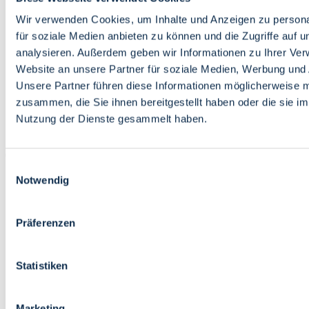
Bildung
Wirtschaft
Wir verwenden Cookies, um Inhalte und Anzeigen zu persona
Wissenschaft
für soziale Medien anbieten zu können und die Zugriffe auf 
Marktplatz
analysieren. Außerdem geben wir Informationen zu Ihrer Ve
Website an unsere Partner für soziale Medien, Werbung und 
Bremen barrierefrei
Login
Unsere Partner führen diese Informationen möglicherweise m
Leichte Sprache
zusammen, die Sie ihnen bereitgestellt haben oder die sie i
Zur Deutschen Gebärdensprache
Nutzung der Dienste gesammelt haben.
English
Einwilligungsauswahl
Notwendig
Präferenzen
Bremen barrierefrei
Login
Statistiken
Leichte Sprache
Zur Deutschen Gebärdensprache
English
Marketing