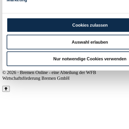
Land Bremen
Instagram
Pinterest
Facebook
Tiktok
Youtube
Impressum & Kontakt
Cookies zulassen
Barrierefreiheit
Produkte & Mediadaten
Presse
Auswahl erlauben
Über uns
Inhaltsübersicht
Nutzungsbedingungen
Nur notwendige Cookies verwenden
Datenschutz
© 2026 · Bremen Online - eine Abteilung der WFB
Wirtschaftsförderung Bremen GmbH